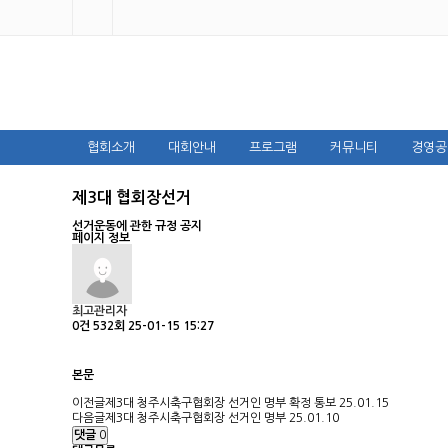
협회소개
대회안내
프로그램
커뮤니티
경영공
제3대 협회장선거
선거운동에 관한 규정 공지
페이지 정보
최고관리자
0건
532회
25-01-15 15:27
본문
이전글
제3대 청주시축구협회장 선거인 명부 확정 통보
25.01.15
다음글
제3대 청주시축구협회장 선거인 명부
25.01.10
댓글
0