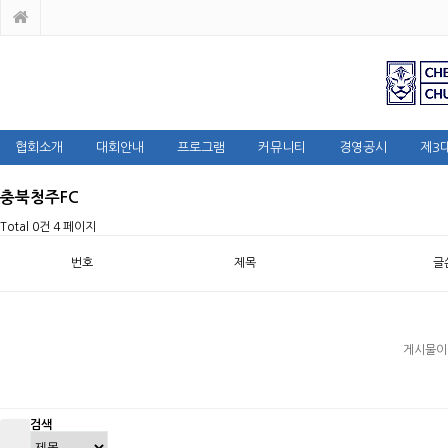
협회소개
대회안내
프로그램
커뮤니티
경영공시
제3
충북청주FC
Total 0건
4 페이지
번호
제목
글
게시물이
검색