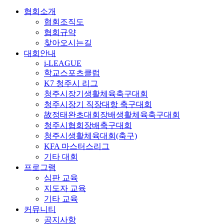
협회소개
협회조직도
협회규약
찾아오시는길
대회안내
i-LEAGUE
학교스포츠클럽
K7 청주시 리그
청주시장기생활체육축구대회
청주시장기 직장대항 축구대회
故정태완초대회장배생활체육축구대회
청주시협회장배축구대회
청주시생활체육대회(축구)
KFA 마스터스리그
기타 대회
프로그램
심판 교육
지도자 교육
기타 교육
커뮤니티
공지사항