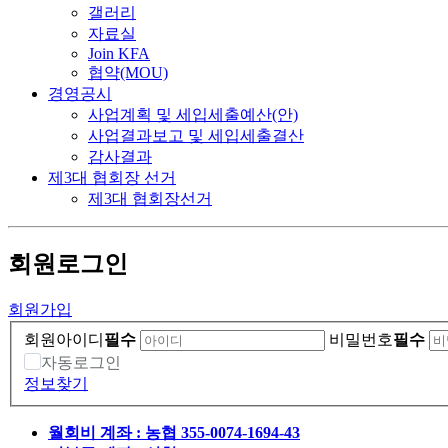
갤러리
자료실
Join KFA
협약(MOU)
경영공시
사업계획 및 세입세출예산(안)
사업결과보고 및 세입세출결산
감사결과
제3대 협회장 선거
제3대 협회장선거
회원
로그인
회원가입
회원아이디
필수
비밀번호
필수
자동로그인
정보찾기
월회비 계좌 : 농협 355-0074-1694-43